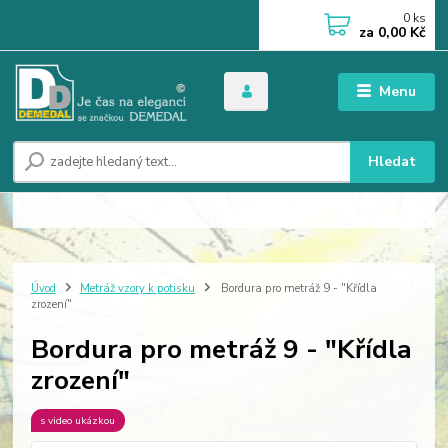
0
ks
za
0,00 Kč
Menu
Hledat
Úvod
Metráž vzory k potisku
Bordura pro metráž 9 - "Křídla
zrození"
Bordura pro metráž 9 - "Křídla
zrození"
s video ukázkou