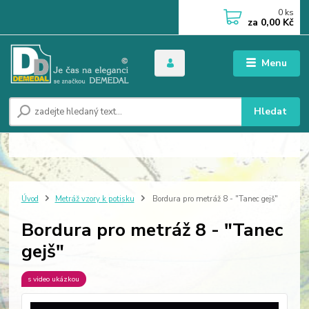
0
ks
za
0,00 Kč
Menu
Hledat
Úvod
Metráž vzory k potisku
Bordura pro metráž 8 - "Tanec gejš"
Bordura pro metráž 8 - "Tanec
gejš"
s video ukázkou