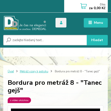
0
ks
za
0,00 Kč
Menu
Hledat
Úvod
Metráž vzory k potisku
Bordura pro metráž 8 - "Tanec gejš"
Bordura pro metráž 8 - "Tanec
gejš"
s video ukázkou