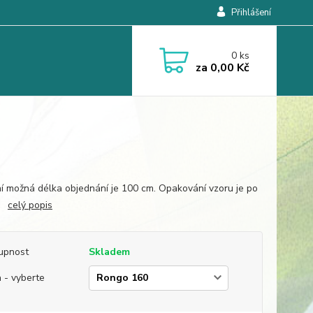
Přihlášení
0
ks
za
0,00 Kč
í možná délka objednání je 100 cm. Opakování vzoru je po
m.
celý popis
upnost
Skladem
 - vyberte