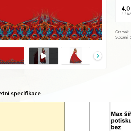
4,0
3,3 Kč
Gramáž:
Složení:
tní specifikace