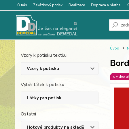
O nás
Zakázkový potisk
Realizace
Doprava a platba
K
Úvod
M
Vzory k potisku textilu
Bord
Vzory k potisku
s video u
Výběr látek k potisku
Látky pro potisk
Ostatní
Hotové produkty na skladě