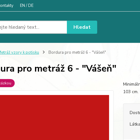
ontakty
EN / DE
Hledat
etráž vzory k potisku
Bordura pro metráž 6 - "Vášeň"
ura pro metráž 6 - "Vášeň"
kázkou
Minimáln
103 c
Dost
Látka