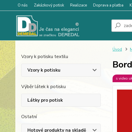
O nás
Zakázkový potisk
Realizace
Doprava a platba
K
Úvod
M
Vzory k potisku textilu
Bord
Vzory k potisku
s video u
Výběr látek k potisku
Látky pro potisk
Ostatní
Hotové produkty na skladě