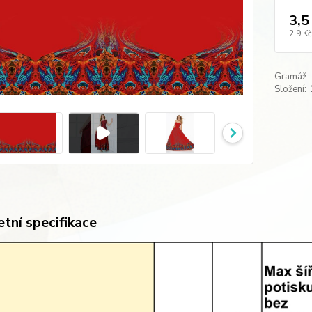
3,5
2,9 Kč
Gramáž:
Složení:
tní specifikace