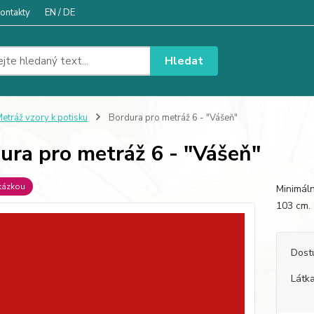
ontakty
EN / DE
Hledat
etráž vzory k potisku
Bordura pro metráž 6 - "Vášeň"
ura pro metráž 6 - "Vášeň"
kázkou
Minimáln
103 c
Dost
Látka