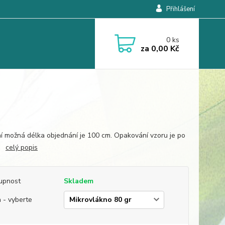
Přihlášení
0
ks
za
0,00 Kč
í možná délka objednání je 100 cm. Opakování vzoru je po
m.
celý popis
upnost
Skladem
 - vyberte