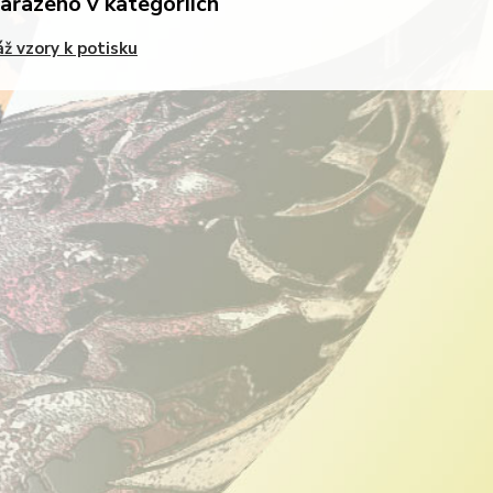
zařazeno v kategoriích
ž vzory k potisku