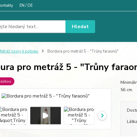
ontakty
EN / DE
Hledat
etráž vzory k potisku
Bordura pro metráž 5 - "Trůny faraonů"
ura pro metráž 5 - "Trůny farao
kázkou
Minimáln
56 cm
Dost
Látka