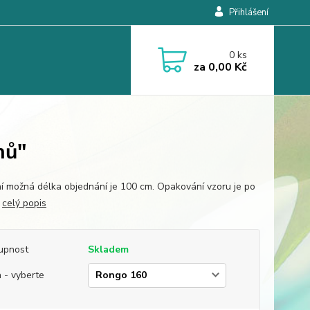
Přihlášení
0
ks
za
0,00 Kč
nů"
í možná délka objednání je 100 cm. Opakování vzoru je po
.
celý popis
upnost
Skladem
 - vyberte