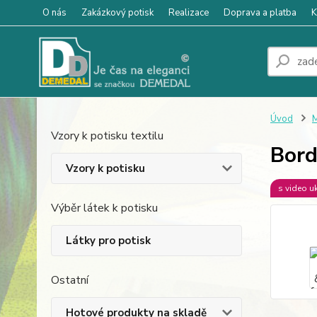
O nás
Zakázkový potisk
Realizace
Doprava a platba
K
Úvod
M
Vzory k potisku textilu
Bord
Vzory k potisku
s video u
Výběr látek k potisku
Látky pro potisk
Ostatní
Hotové produkty na skladě