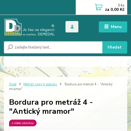
0
ks
za
0,00 Kč
Menu
Hledat
Úvod
Metráž vzory k potisku
Bordura pro metráž 4 - "Antický
mramor"
Bordura pro metráž 4 -
"Antický mramor"
s video ukázkou