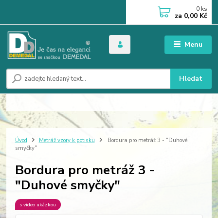
0
ks
za
0,00 Kč
Menu
Hledat
Úvod
Metráž vzory k potisku
Bordura pro metráž 3 - "Duhové
smyčky"
Bordura pro metráž 3 -
"Duhové smyčky"
s video ukázkou