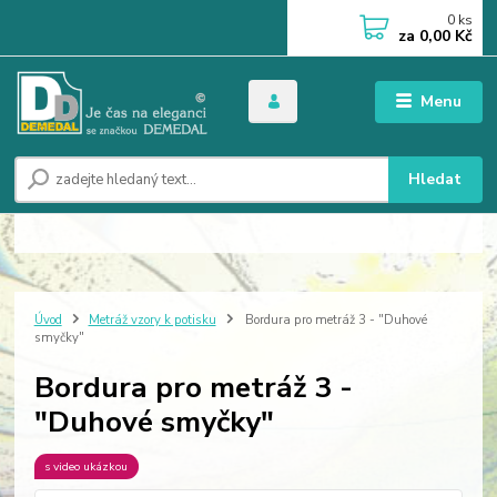
0
ks
za
0,00 Kč
Menu
Hledat
Úvod
Metráž vzory k potisku
Bordura pro metráž 3 - "Duhové
smyčky"
Bordura pro metráž 3 -
"Duhové smyčky"
s video ukázkou