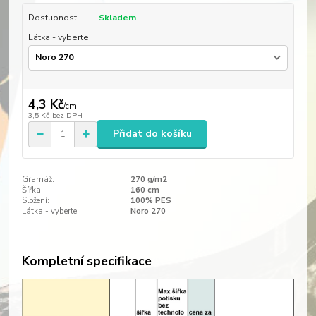
Dostupnost
Skladem
Látka - vyberte
4,3 Kč
/
cm
3,5 Kč
bez DPH
Přidat do košíku
Gramáž:
270 g/m2
Šířka:
160 cm
Složení:
100% PES
Látka - vyberte:
Noro 270
Kompletní specifikace