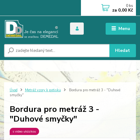
0
ks
za
0,00 Kč
Menu
Hledat
Úvod
Metráž vzory k potisku
Bordura pro metráž 3 - "Duhové
smyčky"
Bordura pro metráž 3 -
"Duhové smyčky"
s video ukázkou