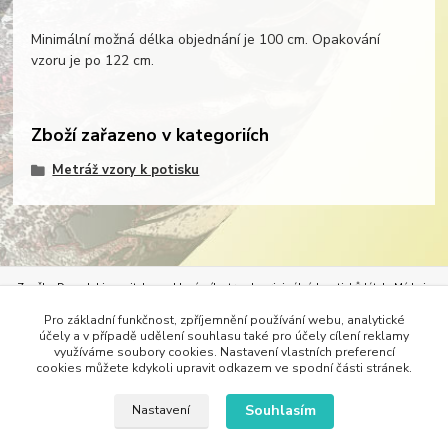
Minimální možná délka objednání je 100 cm. Opakování
vzoru je po 122 cm.
Zboží zařazeno v kategoriích
Metráž vzory k potisku
Značka Demedal je nositelem exkluzívního trendu originálních potisků látek.
Móda je
neoddělitelným průvodcem našeho života. Móda určuje styl oděvů, bytového textilu, ale
Pro základní funkčnost, zpříjemnění používání webu, analytické
i pracovního stylu. Vždy nejlépe padne oděv, který se nechá na míru ušít. Originálním
účely a v případě udělení souhlasu také pro účely cílení reklamy
potiskem vhodné látky si dopřejete dokonalé dámské šaty – svatební, společenské, šaty
využíváme soubory cookies. Nastavení vlastních preferencí
do tanečních, tuniky, kabáty, kalhoty či třeba alespoň trička. Do divadel lze s
cookies můžete kdykoli upravit odkazem ve spodní části stránek.
úspěchem vytisknout látky na kostýmy.
Bytový textil lze s úspěchem oživit krásným
designem a hned máte nové tapety, ubrusy, přehozy na postele, paravány nebo závěsy.
Souhlasím
Nastavení
© 2017-2019 Demedal s.r.o. - Všechna práva vyhrazena, zákaz kopírování a