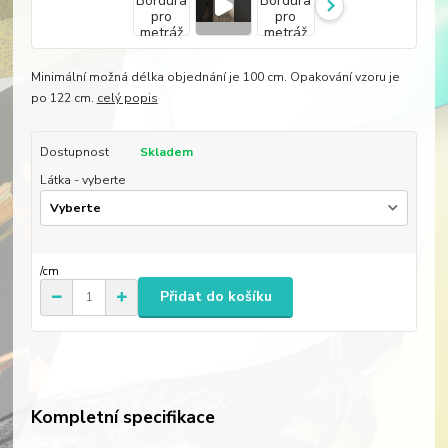
Minimální možná délka objednání je 100 cm. Opakování vzoru je
po 122 cm.
celý popis
Dostupnost
Skladem
Látka - vyberte
/
cm
Přidat do košíku
Kompletní specifikace