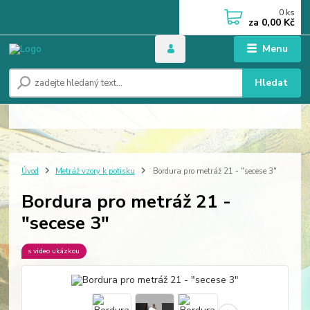
0
ks
za
0,00 Kč
Menu
Hledat
Úvod
Metráž vzory k potisku
Bordura pro metráž 21 - "secese 3"
Bordura pro metráž 21 -
"secese 3"
s video ukázkou