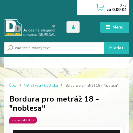
0
ks
za
0,00 Kč
Menu
Hledat
Úvod
Metráž vzory k potisku
Bordura pro metráž 18 - "noblesa"
Bordura pro metráž 18 -
"noblesa"
s video ukázkou