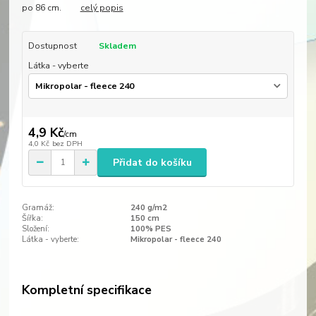
po 86 cm.
celý popis
Dostupnost
Skladem
Látka - vyberte
4,9 Kč
/
cm
4,0 Kč
bez DPH
Přidat do košíku
Gramáž:
240 g/m2
Šířka:
150 cm
Složení:
100% PES
Látka - vyberte:
Mikropolar - fleece 240
Kompletní specifikace