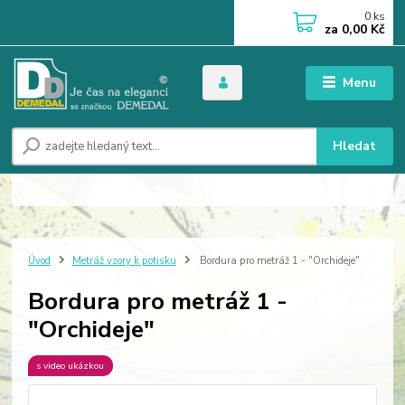
0
ks
za
0,00 Kč
Menu
Hledat
Úvod
Metráž vzory k potisku
Bordura pro metráž 1 - "Orchideje"
Bordura pro metráž 1 -
"Orchideje"
s video ukázkou