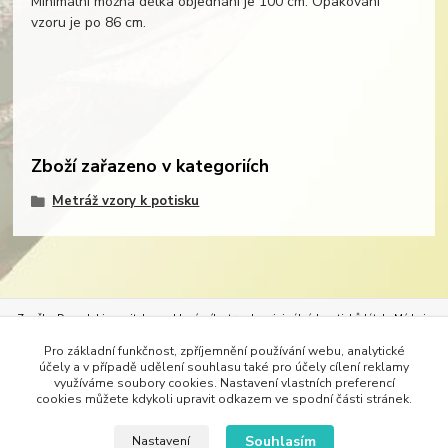
Minimální možná délka objednání je 100 cm. Opakování
vzoru je po 86 cm.
Zboží zařazeno v kategoriích
Metráž vzory k potisku
Značka Demedal je nositelem exkluzívního trendu originálních potisků látek.
Móda je
neoddělitelným průvodcem našeho života. Móda určuje styl oděvů, bytového textilu, ale
Pro základní funkčnost, zpříjemnění používání webu, analytické
i pracovního stylu. Vždy nejlépe padne oděv, který se nechá na míru ušít. Originálním
účely a v případě udělení souhlasu také pro účely cílení reklamy
potiskem vhodné látky si dopřejete dokonalé dámské šaty – svatební, společenské, šaty
využíváme soubory cookies. Nastavení vlastních preferencí
do tanečních, tuniky, kabáty, kalhoty či třeba alespoň trička. Do divadel lze s
cookies můžete kdykoli upravit odkazem ve spodní části stránek.
úspěchem vytisknout látky na kostýmy.
Bytový textil lze s úspěchem oživit krásným
designem a hned máte nové tapety, ubrusy, přehozy na postele, paravány nebo závěsy.
Souhlasím
Nastavení