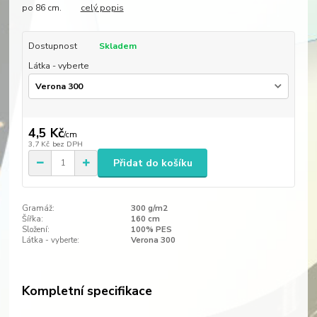
po 86 cm.
celý popis
Dostupnost
Skladem
Látka - vyberte
4,5 Kč
/
cm
3,7 Kč
bez DPH
Přidat do košíku
Gramáž:
300 g/m2
Šířka:
160 cm
Složení:
100% PES
Látka - vyberte:
Verona 300
Kompletní specifikace