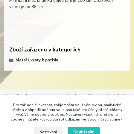
Minimální možná délka objednání je 100 cm. Opakování
vzoru je po 86 cm.
Zboží zařazeno v kategoriích
Metráž vzory k potisku
Značka Demedal je nositelem exkluzívního trendu originálních potisků látek.
Móda je
neoddělitelným průvodcem našeho života. Móda určuje styl oděvů, bytového textilu, ale
Pro základní funkčnost, zpříjemnění používání webu, analytické
i pracovního stylu. Vždy nejlépe padne oděv, který se nechá na míru ušít. Originálním
účely a v případě udělení souhlasu také pro účely cílení reklamy
potiskem vhodné látky si dopřejete dokonalé dámské šaty – svatební, společenské, šaty
využíváme soubory cookies. Nastavení vlastních preferencí
do tanečních, tuniky, kabáty, kalhoty či třeba alespoň trička. Do divadel lze s
cookies můžete kdykoli upravit odkazem ve spodní části stránek.
úspěchem vytisknout látky na kostýmy.
Bytový textil lze s úspěchem oživit krásným
designem a hned máte nové tapety, ubrusy, přehozy na postele, paravány nebo závěsy.
Souhlasím
Nastavení