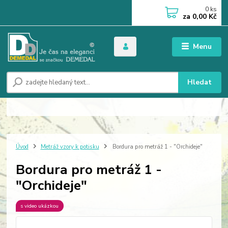
0
ks
za
0,00 Kč
Menu
Hledat
Úvod
Metráž vzory k potisku
Bordura pro metráž 1 - "Orchideje"
Bordura pro metráž 1 -
"Orchideje"
s video ukázkou